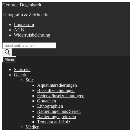
Zur
Zum
Gertrude Degenhardt
Navigation
Inhalt
Lithografin & Zeichnerin
springen
springen
Impressum
AGB
Widerrufsbelehrung
Products
search
Menü
Startseite
Galerie
Stile
Aquatintaradierungen
Bleistiftzeichnungen
Feder-/Pinselzeichnungen
Gouachen
Lithographien
Radierungen aus Serien
Radierungen, einzeln
Tempera auf Holz
Medien