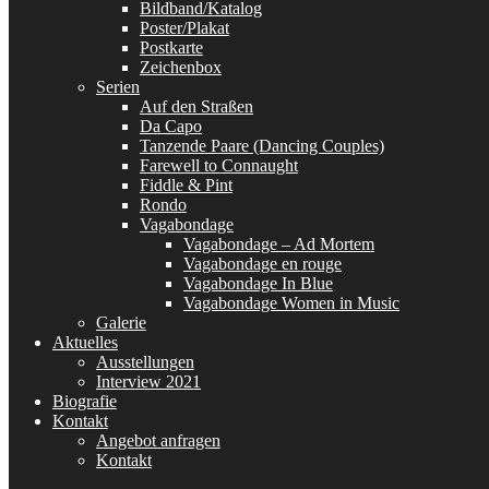
Bildband/Katalog
Poster/Plakat
Postkarte
Zeichenbox
Serien
Auf den Straßen
Da Capo
Tanzende Paare (Dancing Couples)
Farewell to Connaught
Fiddle & Pint
Rondo
Vagabondage
Vagabondage – Ad Mortem
Vagabondage en rouge
Vagabondage In Blue
Vagabondage Women in Music
Galerie
Aktuelles
Ausstellungen
Interview 2021
Biografie
Kontakt
Angebot anfragen
Kontakt