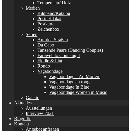
Tempera auf Holz
Medien
Bildband/Katalog
Poster/Plakat
Postkarte
Zeichenbox
Serien
Auf den Straßen
Da Capo
Tanzende Paare (Dancing Couples)
Farewell to Connaught
Fiddle & Pint
Rondo
Vagabondage
Vagabondage – Ad Mortem
Vagabondage en rouge
Vagabondage In Blue
Vagabondage Women in Music
Galerie
Aktuelles
Ausstellungen
Interview 2021
Biografie
Kontakt
Angebot anfragen