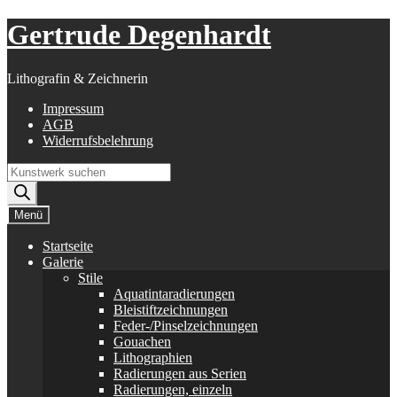
Zur
Zum
Gertrude Degenhardt
Navigation
Inhalt
springen
springen
Lithografin & Zeichnerin
Impressum
AGB
Widerrufsbelehrung
Products
search
Menü
Startseite
Galerie
Stile
Aquatintaradierungen
Bleistiftzeichnungen
Feder-/Pinselzeichnungen
Gouachen
Lithographien
Radierungen aus Serien
Radierungen, einzeln