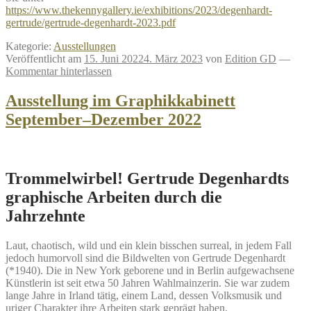
https://www.thekennygallery.ie/exhibitions/2023/degenhardt-
gertrude/gertrude-degenhardt-2023.pdf
Kategorie:
Ausstellungen
Veröffentlicht am
15. Juni 2022
4. März 2023
von
Edition GD
—
Kommentar hinterlassen
Ausstellung im Graphikkabinett
September–Dezember 2022
Trommelwirbel! Gertrude Degenhardts
graphische Arbeiten durch die
Jahrzehnte
Laut, chaotisch, wild und ein klein bisschen surreal, in jedem Fall
jedoch humorvoll sind die Bildwelten von Gertrude Degenhardt
(*1940). Die in New York geborene und in Berlin aufgewachsene
Künstlerin ist seit etwa 50 Jahren Wahlmainzerin. Sie war zudem
lange Jahre in Irland tätig, einem Land, dessen Volksmusik und
uriger Charakter ihre Arbeiten stark geprägt haben.