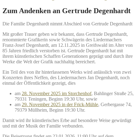
Zum Andenken an Gertrude Degenhardt
Die Familie Degenhardt nimmt Abschied von Gertrude Degenhardt
Mit großer Trauer geben wir bekannt, dass Gertrude Degenhardt,
renommierte Grafikerin sowie Schwägerin des Liedermachers
Franz-Josef Degenhardt, am 12.11.2025 in Greifswald im Alter von
85 Jahren friedlich verstorben ist. Gertrude Degenhardt hat mit
ihrem künstlerischen Schaffen Generationen geprägt und durch ihre
Werke die Welt der Grafik nachhaltig bereichert.
Ein Teil des von ihr hinterlassenen Werks wird anlässlich von zwei
Konzerten ihres Neffen, des Liedermachers Jan Degenhardt, noch
einmal der Öffentlichkeit gezeigt, dies
am
28. November 2025 im Storchenhof
, Bahlinger Straße 25,
79331 Teningen, Beginn 19:30 Uhr, sowie
am
29. November 2025 in der Frick-Mühle
, Gerbergasse 74,
79379 Müllheim, Beginn 19:30 Uhr.
Damit wird ihr künstlerisches Erbe auf besondere Weise gewürdigt
und mit der Musik der Familie verbunden.
Die Beisetzung findet am 23.01.2026, 11:00 Uhr auf dem