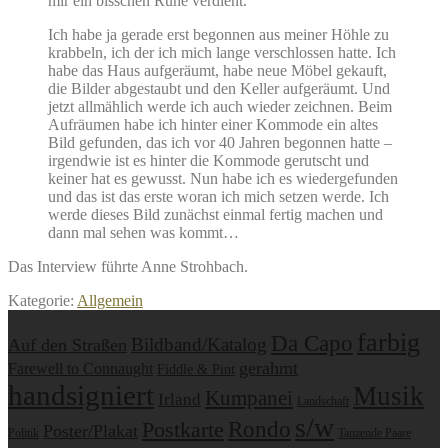
mir ein bisschen Ruhe verdient.
Ich habe ja gerade erst begonnen aus meiner Höhle zu
krabbeln, ich der ich mich lange verschlossen hatte. Ich
habe das Haus aufgeräumt, habe neue Möbel gekauft,
die Bilder abgestaubt und den Keller aufgeräumt. Und
jetzt allmählich werde ich auch wieder zeichnen. Beim
Aufräumen habe ich hinter einer Kommode ein altes
Bild gefunden, das ich vor 40 Jahren begonnen hatte –
irgendwie ist es hinter die Kommode gerutscht und
keiner hat es gewusst. Nun habe ich es wiedergefunden
und das ist das erste woran ich mich setzen werde. Ich
werde dieses Bild zunächst einmal fertig machen und
dann mal sehen was kommt…
Das Interview führte Anne Strohbach.
Kategorie:
Allgemein
Produkt Schlagwörter
farbig
Da Capo
Bildband/Katalog
Auf den Straßen
gerahmt
Farewell to Connaught
Fiddle & Pint
handsigniert
Musik
Kumpanei
Irland
Landschaft
s/w
Postkarte
Rondo
Poster/Plakat
Politik
Tanzende Paare