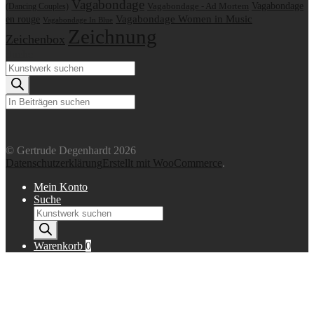
Vagabondage
Vagabondage
Vagabondage - Ad Mortem
(Dancing Couples)
en rouge
Vagabondage Women in Music
Vagabondage In Blue
Zeichnung
Zeichenbox
Suche
Products
search
Suchen
© Gertrude Degenhardt 2026
Datenschutzerklärung
Erstellt mit WooCommerce
.
Mein Konto
Suche
Products
search
Warenkorb
0