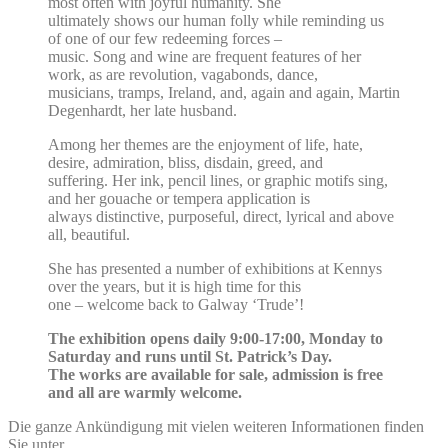
most often with joyful humanity. She
ultimately shows our human folly while reminding us
of one of our few redeeming forces –
music. Song and wine are frequent features of her
work, as are revolution, vagabonds, dance,
musicians, tramps, Ireland, and, again and again, Martin
Degenhardt, her late husband.
Among her themes are the enjoyment of life, hate,
desire, admiration, bliss, disdain, greed, and
suffering. Her ink, pencil lines, or graphic motifs sing,
and her gouache or tempera application is
always distinctive, purposeful, direct, lyrical and above
all, beautiful.
She has presented a number of exhibitions at Kennys
over the years, but it is high time for this
one – welcome back to Galway ‘Trude’!
The exhibition opens daily 9:00-17:00, Monday to
Saturday and runs until St. Patrick’s Day.
The works are available for sale, admission is free
and all are warmly welcome.
Die ganze Ankündigung mit vielen weiteren Informationen finden
Sie unter