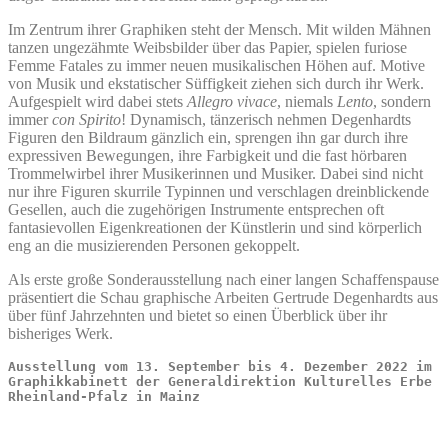
Im Zentrum ihrer Graphiken steht der Mensch. Mit wilden Mähnen
tanzen ungezähmte Weibsbilder über das Papier, spielen furiose
Femme Fatales zu immer neuen musikalischen Höhen auf. Motive
von Musik und ekstatischer Süffigkeit ziehen sich durch ihr Werk.
Aufgespielt wird dabei stets
Allegro vivace
, niemals
Lento
, sondern
immer
con Spirito
! Dynamisch, tänzerisch nehmen Degenhardts
Figuren den Bildraum gänzlich ein, sprengen ihn gar durch ihre
expressiven Bewegungen, ihre Farbigkeit und die fast hörbaren
Trommelwirbel ihrer Musikerinnen und Musiker. Dabei sind nicht
nur ihre Figuren skurrile Typinnen und verschlagen dreinblickende
Gesellen, auch die zugehörigen Instrumente entsprechen oft
fantasievollen Eigenkreationen der Künstlerin und sind körperlich
eng an die musizierenden Personen gekoppelt.
Als erste große Sonderausstellung nach einer langen Schaffenspause
präsentiert die Schau graphische Arbeiten Gertrude Degenhardts aus
über fünf Jahrzehnten und bietet so einen Überblick über ihr
bisheriges Werk.
Ausstellung vom 13. September bis 4. Dezember 2022 im 
Graphikkabinett der Generaldirektion Kulturelles Erbe 
Rheinland-Pfalz in Mainz