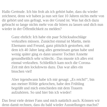
Hallo Gertrude. Ich bin froh als ich gehört habe, dass du wieder
zeichnest, denn wir haben ja nun seit fast 10 Jahren nichts mehr von
dir gehört und uns gefragt, was der Grund ist. Was hat dich dazu
gebracht so lange nichts mehr von dir hören zu lassen und dich nun
wieder in der Öffentlichkeit zu melden?
Ganz ehrlich: Ich habe ein paar Schicksalsschläge
verkraften müssen. Zunächst einmal ist Martin, mein
Ehemann und Freund, ganz plötzlich gestorben, mit
dem ich 40 Jahre lang alles gemeinsam getan habe und
wenig später ging es dann unserer Tochter Annette
gesundheitlich sehr schlecht.- Das musste ich alles erst
einmal verkraften. Schließlich kam noch die Corona-
Zeit mit den lockdowns dazu. Das war alles ein
bisschen viel!
Aber irgendwann habe ich mir gesagt: „Es reicht!“, bin
aus meiner Höhle gekrochen, habe den Frühling
begrüßt und mich entschieden mit dem Trauern
aufzuhören. So und hier bin ich wieder!
Das freut viele deiner Fans und mich natürlich auch. Können wir
denn damit rechnen, dass du bald wieder Ausstellungen machst?