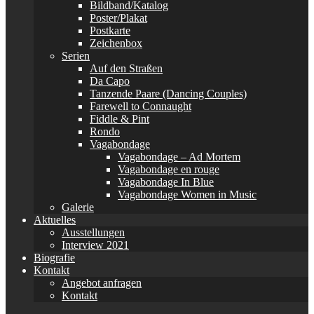
Bildband/Katalog
Poster/Plakat
Postkarte
Zeichenbox
Serien
Auf den Straßen
Da Capo
Tanzende Paare (Dancing Couples)
Farewell to Connaught
Fiddle & Pint
Rondo
Vagabondage
Vagabondage – Ad Mortem
Vagabondage en rouge
Vagabondage In Blue
Vagabondage Women in Music
Galerie
Aktuelles
Ausstellungen
Interview 2021
Biografie
Kontakt
Angebot anfragen
Kontakt