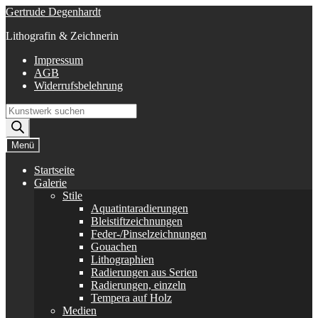
Zur
Zum
Gertrude Degenhardt
Navigation
Inhalt
Lithografin & Zeichnerin
springen
springen
Impressum
AGB
Widerrufsbelehrung
Products
search
Menü
Startseite
Galerie
Stile
Aquatintaradierungen
Bleistiftzeichnungen
Feder-/Pinselzeichnungen
Gouachen
Lithographien
Radierungen aus Serien
Radierungen, einzeln
Tempera auf Holz
Medien