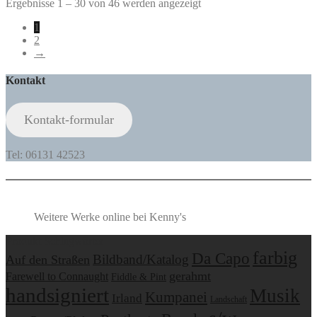
Ergebnisse 1 – 30 von 46 werden angezeigt
1
2
→
Kontakt
Kontakt-formular
Tel: 06131 42523
Weitere Werke online bei Kenny's
Produkt Schlagwörter
farbig
Da Capo
Bildband/Katalog
Auf den Straßen
gerahmt
Farewell to Connaught
Fiddle & Pint
handsigniert
Musik
Kumpanei
Irland
Landschaft