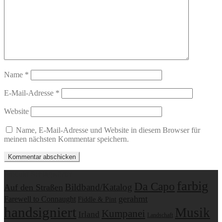
Name
*
E-Mail-Adresse
*
Website
Name, E-Mail-Adresse und Website in diesem Browser für
meinen nächsten Kommentar speichern.
Produkt Schlagwörter
farbig
Da Capo
Bildband/Katalog
Auf den Straßen
gerahmt
Farewell to Connaught
Fiddle & Pint
handsigniert
Musik
Kumpanei
Irland
Landschaft