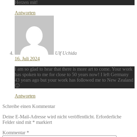
Herzen mit!
Antworten
Ulf Uchida
16. Juli 2024
I am so glad to hear that there is more art to come. Your work
has spoken to me for close to 50 years now! I left Germany
43 years ago but your work has followed me to New Zealand
🙂
Antworten
Schreibe einen Kommentar
Deine E-Mail-Adresse wird nicht veröffentlicht.
Erforderliche
Felder sind mit
*
markiert
Kommentar
*