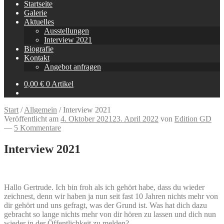
Startseite
Galerie
Aktuelles
Ausstellungen
Interview 2021
Biografie
Kontakt
Angebot anfragen
0,00
€
0 Artikel
Start
/
Allgemein
/
Interview 2021
Veröffentlicht am
4. Oktober 2021
23. April 2022
von
Edition GD
—
5 Kommentare
Interview 2021
Hallo Gertrude. Ich bin froh als ich gehört habe, dass du wieder
zeichnest, denn wir haben ja nun seit fast 10 Jahren nichts mehr von
dir gehört und uns gefragt, was der Grund ist. Was hat dich dazu
gebracht so lange nichts mehr von dir hören zu lassen und dich nun
wieder in der Öffentlichkeit zu melden?