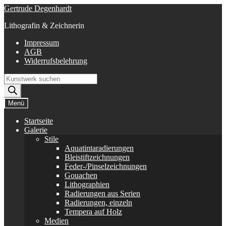
Zur
Zum
Gertrude Degenhardt
Navigation
Inhalt
Lithografin & Zeichnerin
springen
springen
Impressum
AGB
Widerrufsbelehrung
Products
search
Menü
Startseite
Galerie
Stile
Aquatintaradierungen
Bleistiftzeichnungen
Feder-/Pinselzeichnungen
Gouachen
Lithographien
Radierungen aus Serien
Radierungen, einzeln
Tempera auf Holz
Medien