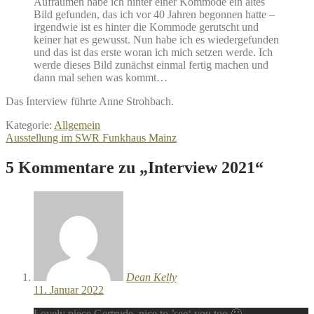
Aufräumen habe ich hinter einer Kommode ein altes
Bild gefunden, das ich vor 40 Jahren begonnen hatte –
irgendwie ist es hinter die Kommode gerutscht und
keiner hat es gewusst. Nun habe ich es wiedergefunden
und das ist das erste woran ich mich setzen werde. Ich
werde dieses Bild zunächst einmal fertig machen und
dann mal sehen was kommt…
Das Interview führte Anne Strohbach.
Kategorie:
Allgemein
Beitragsnavigation
Nächster
Ausstellung im SWR Funkhaus Mainz
Beitrag:
5 Kommentare zu „
Interview 2021
“
Dean Kelly
11. Januar 2022
Lovely piece Gertrude, nice to ’see‘ you too 🙂