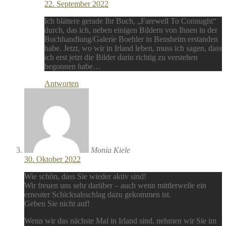
22. September 2022
Ich blättere gerade Ihr Buch, „Farewell To Connught“
durch, das ich, neben einigen Bildern von Ihnen in der
Buchhandlung/Galerie Boehler in Bensheim erstanden
habe. Jetzt, wo wir in Irland leben, muss ich sagen, dass
ich erst jetzt die Bilder darin richtig zu verstehen
begonnen habe…
Antworten
Monia Kiele
30. Oktober 2022
Wie schön, dass Sie wieder aktiv sind!
Wir freuen uns sehr darüber – auch wenn mittlerweile ein
erneuter Schicksalsschlag dazu gekommen ist.
Geben Sie nicht auf!
Wenn wir das nächste Mal in Irland sind, nehmen wir Sie im