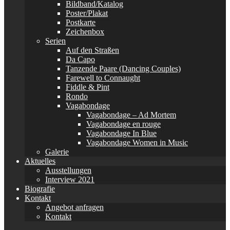
Bildband/Katalog
Poster/Plakat
Postkarte
Zeichenbox
Serien
Auf den Straßen
Da Capo
Tanzende Paare (Dancing Couples)
Farewell to Connaught
Fiddle & Pint
Rondo
Vagabondage
Vagabondage – Ad Mortem
Vagabondage en rouge
Vagabondage In Blue
Vagabondage Women in Music
Galerie
Aktuelles
Ausstellungen
Interview 2021
Biografie
Kontakt
Angebot anfragen
Kontakt