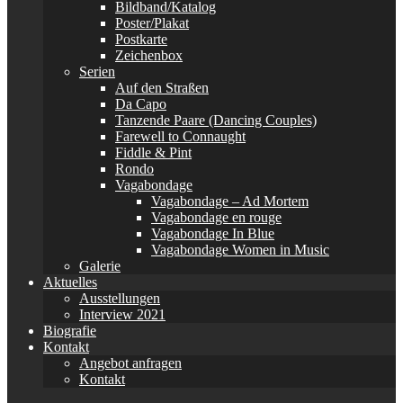
Bildband/Katalog
Poster/Plakat
Postkarte
Zeichenbox
Serien
Auf den Straßen
Da Capo
Tanzende Paare (Dancing Couples)
Farewell to Connaught
Fiddle & Pint
Rondo
Vagabondage
Vagabondage – Ad Mortem
Vagabondage en rouge
Vagabondage In Blue
Vagabondage Women in Music
Galerie
Aktuelles
Ausstellungen
Interview 2021
Biografie
Kontakt
Angebot anfragen
Kontakt