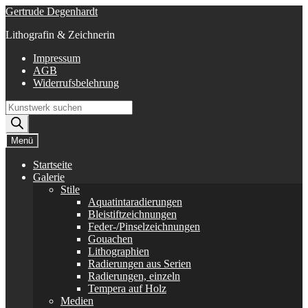
Zur
Zum
Gertrude Degenhardt
Navigation
Inhalt
Lithografin & Zeichnerin
springen
springen
Impressum
AGB
Widerrufsbelehrung
Products
search
Menü
Startseite
Galerie
Stile
Aquatintaradierungen
Bleistiftzeichnungen
Feder-/Pinselzeichnungen
Gouachen
Lithographien
Radierungen aus Serien
Radierungen, einzeln
Tempera auf Holz
Medien