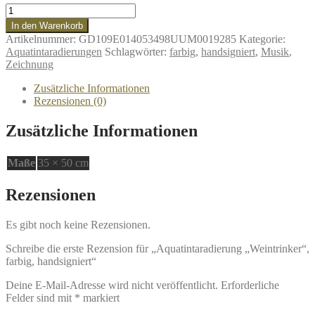
Aquatintaradierung
"Weintrinker",
In den Warenkorb
farbig,
Artikelnummer:
GD109E014053498UUM0019285
Kategorie:
handsigniert
Aquatintaradierungen
Schlagwörter:
farbig
,
handsigniert
,
Musik
,
Menge
Zeichnung
Zusätzliche Informationen
Rezensionen (0)
Zusätzliche Informationen
Maße
35 × 50 cm
Rezensionen
Es gibt noch keine Rezensionen.
Schreibe die erste Rezension für „Aquatintaradierung „Weintrinker“,
farbig, handsigniert“
Deine E-Mail-Adresse wird nicht veröffentlicht.
Erforderliche
Felder sind mit
*
markiert