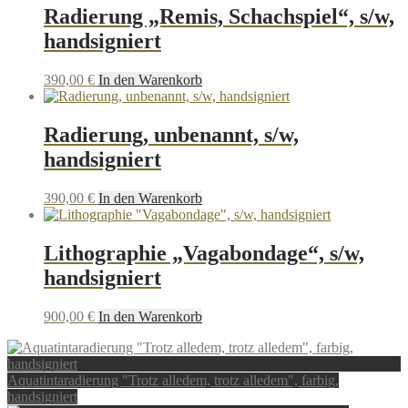
Radierung „Remis, Schachspiel“, s/w,
handsigniert
390,00
€
In den Warenkorb
Radierung, unbenannt, s/w,
handsigniert
390,00
€
In den Warenkorb
Lithographie „Vagabondage“, s/w,
handsigniert
900,00
€
In den Warenkorb
Aquatintaradierung "Trotz alledem, trotz alledem", farbig,
handsigniert