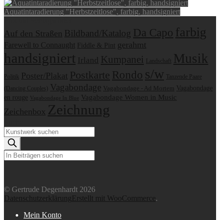
Aquatintaradierung "Herbstzeitlose", farbig, handsigniert
Produkt Schlagwörter
farbig
Da Capo
Bildband/Katalog
Auf den Straßen
gerahmt
Farewell to Connaught
Fiddle & Pint
handsigniert
Musik
Kumpanei
Irland
Landschaft
s/w
Postkarte
Rondo
Poster/Plakat
Politik
Tanzende Paare
Vagabondage
Vagabondage
Vagabondage - Ad Mortem
(Dancing Couples)
en rouge
Vagabondage Women in Music
Vagabondage In Blue
Zeichnung
Zeichenbox
Suche
Products
search
Suchen
© Gertrude Degenhardt 2026
Datenschutzerklärung
Erstellt mit WooCommerce
.
Mein Konto