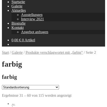
Startseite
Galerie
Aktuelles
Ausstellungen
Interview 2021
Biografie
Kontakt
Angebot anfragen
0,00
€
0 Artikel
Start
/
Galerie
/
Produkte verschlagwortet mit „farbig“
/
Seite 2
farbig
farbig
Ergebnisse 31 – 60 von 115 werden angezeigt
←