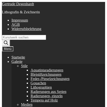
Zur
Zum
Gertrude Degenhardt
Navigation
Inhalt
Lithografin & Zeichnerin
springen
springen
Impressum
AGB
Widerrufsbelehrung
Products
search
Menü
Startseite
Galerie
Stile
Aquatintaradierungen
Bleistiftzeichnungen
Feder-/Pinselzeichnungen
Gouachen
Lithographien
Radierungen aus Serien
Radierungen, einzeln
Tempera auf Holz
Medien