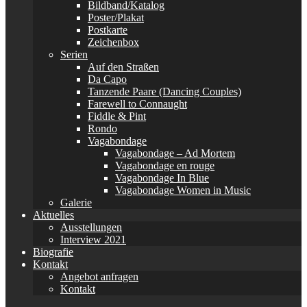
Bildband/Katalog
Poster/Plakat
Postkarte
Zeichenbox
Serien
Auf den Straßen
Da Capo
Tanzende Paare (Dancing Couples)
Farewell to Connaught
Fiddle & Pint
Rondo
Vagabondage
Vagabondage – Ad Mortem
Vagabondage en rouge
Vagabondage In Blue
Vagabondage Women in Music
Galerie
Aktuelles
Ausstellungen
Interview 2021
Biografie
Kontakt
Angebot anfragen
Kontakt