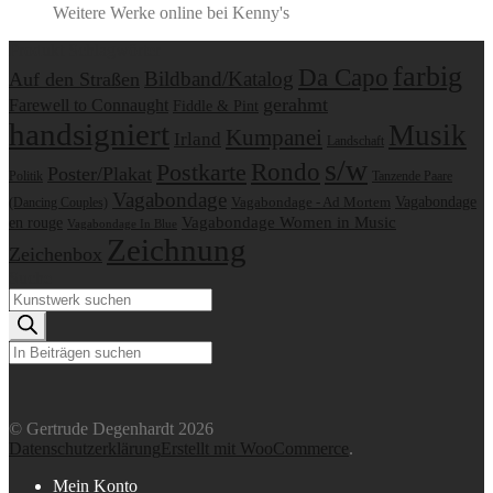
Weitere Werke online bei Kenny's
Produkt Schlagwörter
farbig
Da Capo
Bildband/Katalog
Auf den Straßen
gerahmt
Farewell to Connaught
Fiddle & Pint
handsigniert
Musik
Kumpanei
Irland
Landschaft
s/w
Postkarte
Rondo
Poster/Plakat
Politik
Tanzende Paare
Vagabondage
Vagabondage
Vagabondage - Ad Mortem
(Dancing Couples)
en rouge
Vagabondage Women in Music
Vagabondage In Blue
Zeichnung
Zeichenbox
Suche
Products
search
Suchen
© Gertrude Degenhardt 2026
Datenschutzerklärung
Erstellt mit WooCommerce
.
Mein Konto